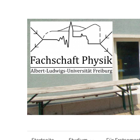
Zum
Inhalt
springen
Fachschaft
Fachschaft
Physik