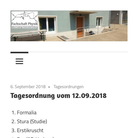
Zum
Inhalt
springen
Fachschaft
Fachschaft
Physik
Physik
6. September 2018
Tagesordnungen
Tagesordnung vom 12.09.2018
Formalia
Stura (Studie)
Erstikruscht