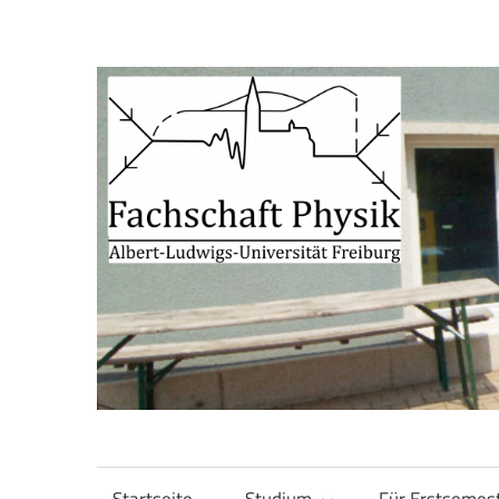
Zum
Inhalt
springen
Fachschaft
Fachschaft
Physik