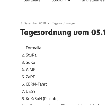
Startseite
Studium
Für Erstsemes
Physik
3. Dezember 2018
Tagesordnungen
Tagesordnung vom 05.
Formalia
StuRa
SuKo
WMF
ZaPF
CERN-Fahrt
DESY
KuK/SuN (Plakate)