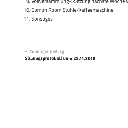
Vollversammlung->Sitzung nächste Woche v
Comon Room Stühle/Kaffeemaschine
Sonstiges
Beitragsnavigation
Vorheriger Beitrag
Sitzungsprotokoll vom 28.11.2018