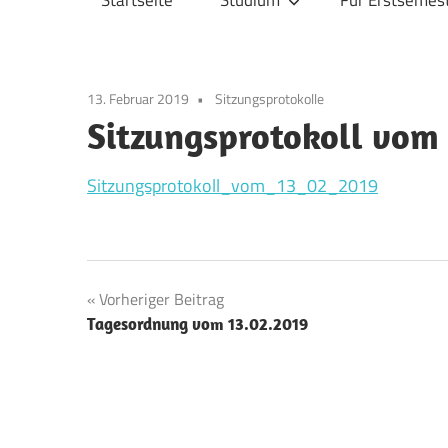
Startseite
Studium
Für Erstsemes
Physik
13. Februar 2019
Sitzungsprotokolle
Sitzungsprotokoll vom
Sitzungsprotokoll_vom_13_02_2019
Beitragsnavigation
Vorheriger Beitrag
Tagesordnung vom 13.02.2019