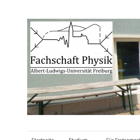
Zum
Inhalt
springen
Fachschaft
Fachschaft
Physik