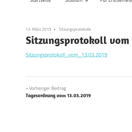
Startseite
Studium
Für Erstsemes
Physik
13. März 2019
Sitzungsprotokolle
Sitzungsprotokoll vom
Sitzungsprotokoll_vom_13.03.2019
Beitragsnavigation
Vorheriger Beitrag
Tagesordnung vom 13.03.2019