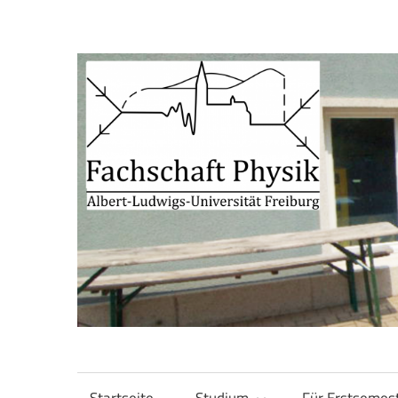
Zum
Inhalt
springen
Fachschaft
Fachschaft
Physik