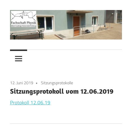
Zum
Inhalt
springen
Fachschaft
Fachschaft
Physik
Physik
12. Juni 2019
Sitzungsprotokolle
Sitzungsprotokoll vom 12.06.2019
Protokoll 12.06.19