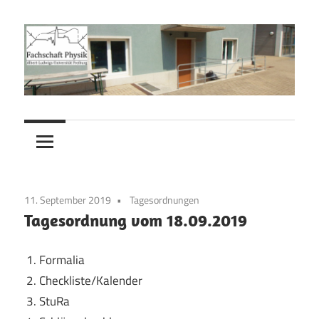
Zum
Inhalt
springen
Fachschaft
Fachschaft
Physik
Physik
11. September 2019
Tagesordnungen
Tagesordnung vom 18.09.2019
Formalia
Checkliste/Kalender
StuRa