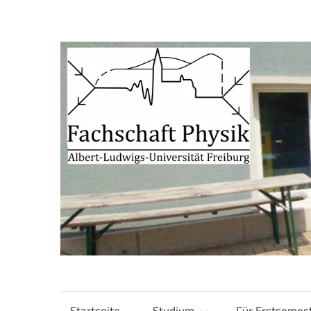
Zum
Inhalt
springen
Fachschaft
Fachschaft
Physik