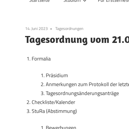
Startseite
Studium
Für Erstsemes
Physik
14. Juni 2023
Tagesordnungen
Tagesordnung vom 21.
Formalia
Präsidium
Anmerkungen zum Protokoll der letzt
Tagesordnungsänderungsanträge
Checkliste/Kalender
StuRa (Abstimmung)
Bewerbungen