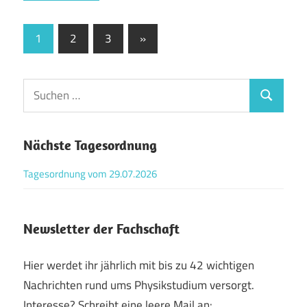
Beitragsnavigation
Nächste
1
2
3
»
Beiträge
Suchen
Suchen
nach:
Nächste Tagesordnung
Tagesordnung vom 29.07.2026
Newsletter der Fachschaft
Hier werdet ihr jährlich mit bis zu 42 wichtigen
Nachrichten rund ums Physikstudium versorgt.
Interesse? Schreibt eine leere Mail an: