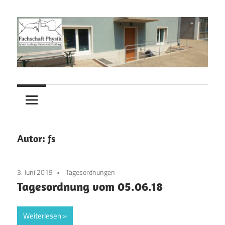
Zum
Inhalt
springen
Fachschaft
Fachschaft
Physik
Physik
Autor:
fs
3. Juni 2019
Tagesordnungen
Tagesordnung vom 05.06.18
Weiterlesen